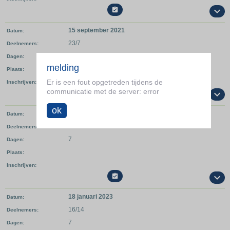

15 september 2021
Datum
23/7
Deelnemers
7
Dagen
melding
Plaats
Er is een fout opgetreden tijdens de
Inschrijven
communicatie met de server: error

ok
15 september 2022
Datum
22/8
Deelnemers
7
Dagen
Plaats
Inschrijven

18 januari 2023
Datum
16/14
Deelnemers
7
Dagen