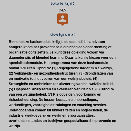
totale tijd:
24,5

doelgroep:
Binnen deze basismodule krijg je de essentiële handvaten
aangereikt om het preventiebeleid binnen een onderneming of
organisatie op te zetten. Je kunt deze opleiding volgen via
dagonderwijs of blended learning. Daarna kun je kiezen voor een
specialisatiemodule. Het programma van deze basismodule
omvat 120 uren. Opbouw: (1) Regelgevend kader m.b.t. welzijn,
(2) Veiligheids- en gezondheidsstructuren, (3) Grondslagen van
en motivatie tot het voeren van een welzijnsbeleid, (4)
Strategieën en technieken ter uitvoering van het welzijnsbeleid,
(5) Opsporen, analyseren en evalueren van risico's, (6) Uitbouw
van een welzijnsbeleid, (7) Risicovelden, voorkoming en
risicobeheersing. De lessen bestaan uit hoorcolleges,
werkcolleges, vaardigheidstrainingen en coaching sessies.
Jouw docenten komen uit universiteiten en hogescholen, de
industrie, werkgevers- en werknemersorganisaties,
overheidsinstanties en bedrijven gespecialiseerd in preventie en
welzijn.