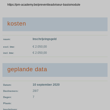
https://pm-academy.be/preventieadviseur-basismodule
kosten
Inschrijvingsgeld
naam
€ 2.050,00
excl. btw
€ 2.050,00
incl. btw
geplande data
10 september 2020
Datum
28/7
Deelnemers
7
Dagen
Plaats
Inschrijven