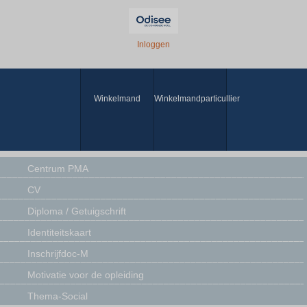
Inloggen
Winkelmand
Winkelmandparticullier
Centrum PMA
CV
Diploma / Getuigschrift
Identiteitskaart
Inschrijfdoc-M
Motivatie voor de opleiding
Thema-Social