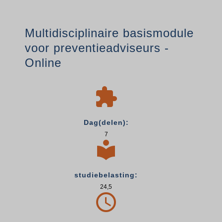
Multidisciplinaire basismodule
voor preventieadviseurs -
Online

Dag(delen):
7

studiebelasting:
24,5
