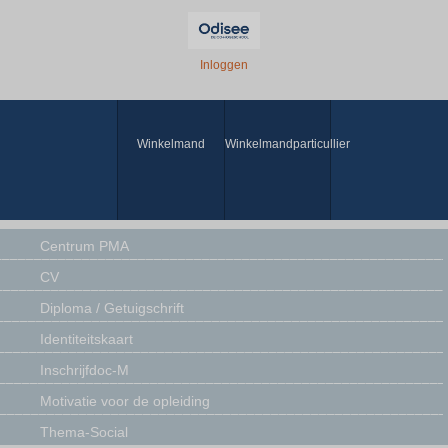
Inloggen
Winkelmand
Winkelmandparticullier
Centrum PMA
CV
Diploma / Getuigschrift
Identiteitskaart
Inschrijfdoc-M
Motivatie voor de opleiding
Thema-Social