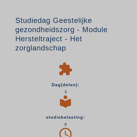
Studiedag Geestelijke
gezondheidszorg - Module
Hersteltraject - Het
zorglandschap

Dag(delen):
3

studiebelasting:
0
