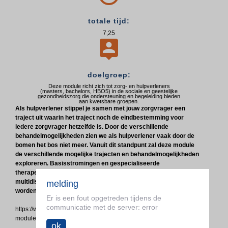
totale tijd:
7,25

doelgroep:
Deze module richt zich tot zorg- en hulpverleners
(masters, bachelors, HBO5) in de sociale en geestelijke
gezondheidszorg die ondersteuning en begeleiding bieden
aan kwetsbare groepen.
Als hulpverlener stippel je samen met jouw zorgvrager een
traject uit waarin het traject noch de eindbestemming voor
iedere zorgvrager hetzelfde is. Door de verschillende
behandelmogelijkheden zien we als hulpverlener vaak door de
bomen het bos niet meer. Vanuit dit standpunt zal deze module
de verschillende mogelijke trajecten en behandelmogelijkheden
exploreren. Basisstromingen en gespecialiseerde
therapeutische kaders zullen aan bod komen waarin steeds het
multidisciplinair samenwerken als rode draad gebruikt zal
melding
worden want als hulpverlener staan we, idealiter, nooit alleen.
Er is een fout opgetreden tijdens de
communicatie met de server: error
https://www.odisee.be/postgraduaat-geestelijke-gezondheidszorg-
module-hersteltraject
ok