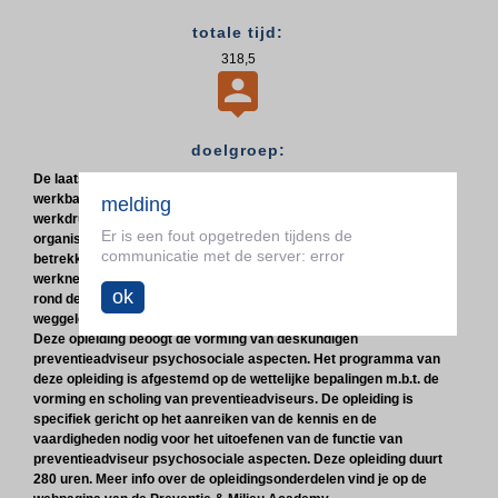
totale tijd:
318,5

doelgroep:
De laatste jaren zijn thema's als langer aan het werk blijven,
werkbaar werk, pesten en agressie op het werk, (te) hoge
melding
werkdruk, burn-out en bore-out brandend actueel. Alle
Er is een fout opgetreden tijdens de
organisaties worden geconfronteerd met uitdagingen die
communicatie met de server: error
betrekking hebben op het psychosociaal welzijn van hun
werknemers. Een cruciale rol om ondernemingen in hun beleid
ok
rond dergelijke thema's te adviseren en te ondersteunen is
weggelegd voor de preventieadviseur psychosociale aspecten.
Deze opleiding beoogt de vorming van deskundigen
preventieadviseur psychosociale aspecten. Het programma van
deze opleiding is afgestemd op de wettelijke bepalingen m.b.t. de
vorming en scholing van preventieadviseurs. De opleiding is
specifiek gericht op het aanreiken van de kennis en de
vaardigheden nodig voor het uitoefenen van de functie van
preventieadviseur psychosociale aspecten. Deze opleiding duurt
280 uren. Meer info over de opleidingsonderdelen vind je op de