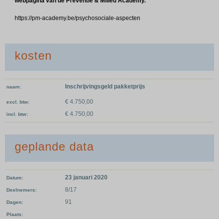
webpagina van de Preventie & Milieu Academy.
https://pm-academy.be/psychosociale-aspecten
kosten
Inschrijvingsgeld pakketprijs
naam
€ 4.750,00
excl. btw
€ 4.750,00
incl. btw
geplande data
23 januari 2020
Datum
8/17
Deelnemers
91
Dagen
Plaats