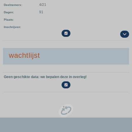
4/21
Deelnemers
91
Dagen
Plaats
Inschrijven

wachtlijst
Geen geschikte data: we bepalen deze in overleg!
