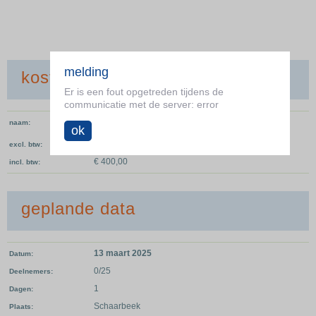
melding
kosten
Er is een fout opgetreden tijdens de
communicatie met de server: error
Inschrijvingsgeld
naam
ok
€ 400,00
excl. btw
€ 400,00
incl. btw
geplande data
13 maart 2025
Datum
0/25
Deelnemers
1
Dagen
Schaarbeek
Plaats