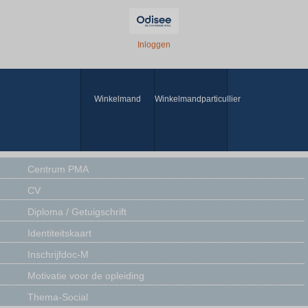
Inloggen
Winkelmand
Winkelmandparticullier
Centrum PMA
CV
Diploma / Getuigschrift
Identiteitskaart
Inschrijfdoc-M
Motivatie voor de opleiding
Thema-Social