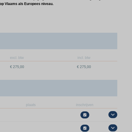
el op Vlaams als Europees niveau.
excl. btw
incl. btw
€ 275,00
€ 275,00
plaats
inschrijven

