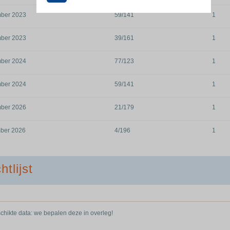
ber 2023
59/141
1
ber 2023
39/161
1
ber 2024
77/123
1
ber 2024
59/141
1
ber 2026
21/179
1
ber 2026
4/196
1
htlijst
hikte data: we bepalen deze in overleg!