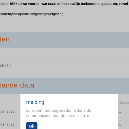
sluiter blikken we vooruit: wat staat er in de nabije toekomst te gebeuren, zow
-academy.be/update-omgevingswetgeving
ten
ingsgeld
lande data
melding
deelnemers
dagen
Er is een fout opgetreden tijdens de
ber 2021
56/144
1
communicatie met de server: error
ber 2021
47/153
1
ok