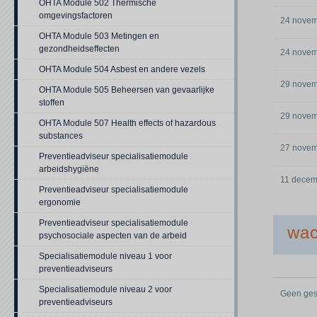
OHTA Module 502 Thermische
omgevingsfactoren
24 novem
OHTA Module 503 Metingen en
gezondheidseffecten
24 novem
OHTA Module 504 Asbest en andere vezels
29 novem
OHTA Module 505 Beheersen van gevaarlijke
stoffen
29 novem
OHTA Module 507 Health effects of hazardous
substances
27 novem
Preventieadviseur specialisatiemodule
arbeidshygiëne
11 decem
Preventieadviseur specialisatiemodule
ergonomie
Preventieadviseur specialisatiemodule
wac
psychosociale aspecten van de arbeid
Specialisatiemodule niveau 1 voor
preventieadviseurs
Specialisatiemodule niveau 2 voor
Geen gesc
preventieadviseurs