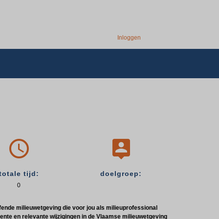
Inloggen


totale tijd:
doelgroep:
0
ffende milieuwetgeving die voor jou als milieuprofessional
recente en relevante wijzigingen in de Vlaamse milieuwetgeving