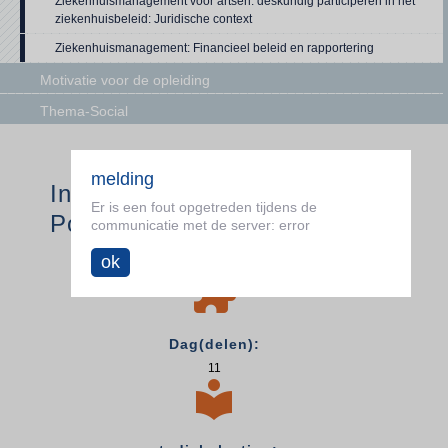
Ziekenhuismanagement voor artsen: deskundig participeren in het
ziekenhuisbeleid: Juridische context
Ziekenhuismanagement: Financieel beleid en rapportering
Motivatie voor de opleiding
Thema-Social
melding
Investment adviser: Junior
Er is een fout opgetreden tijdens de
Portfoliomanagement
communicatie met de server: error
ok

Dag(delen):
11
