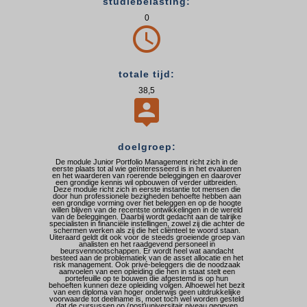
studiebelasting:
0

totale tijd:
38,5

doelgroep:
De module Junior Portfolio Management richt zich in de
eerste plaats tot al wie geïnteresseerd is in het evalueren
en het waarderen van roerende beleggingen en daarover
een grondige kennis wil opbouwen of verder uitbreiden.
Deze module richt zich in eerste instantie tot mensen die
door hun professionele bezigheden behoefte hebben aan
een grondige vorming over het beleggen en op de hoogte
willen blijven van de recentste ontwikkelingen in de wereld
van de beleggingen. Daarbij wordt gedacht aan de talrijke
specialisten in financiële instel­lingen, zowel zij die achter de
schermen wer­ken als zij die het cliënteel te woord staan.
Uiteraard geldt dit ook voor de steeds groeiende groep van
analisten en het raadgevend personeel in
beursvennootschappen. Er wordt heel wat aandacht
besteed aan de problematiek van de asset allocatie en het
risk management. Ook privé-beleggers die de noodzaak
aanvoelen van een opleiding die hen in staat stelt een
portefeuille op te bouwen die afgestemd is op hun
behoeften kunnen deze opleiding volgen. Alhoewel het bezit
van een diploma van hoger onderwijs geen uitdrukkelijke
voorwaarde tot deelname is, moet toch wel worden gesteld
dat de cursussen op (post)universitair niveau gegeven