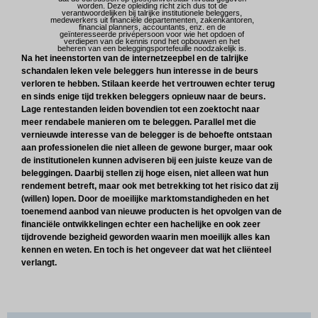
worden. Deze opleiding richt zich dus tot de
verantwoordelijken bij talrijke institutionele beleggers,
medewerkers uit financiële departementen, zakenkantoren,
financial planners, accountants, enz. en de
geïnteresseerde privépersoon voor wie het opdoen of
verdiepen van de kennis rond het opbouwen en het
beheren van een beleggingsportefeuille noodzakelijk is.
Na het ineenstorten van de internetzeepbel en de talrijke
schandalen leken vele beleggers hun interesse in de beurs
verloren te hebben. Stilaan keerde het vertrouwen echter terug
en sinds enige tijd trekken beleggers opnieuw naar de beurs.
Lage rentestanden leiden bovendien tot een zoektocht naar
meer rendabele manieren om te beleggen. Parallel met die
vernieuwde interesse van de belegger is de behoefte ontstaan
aan professionelen die niet alleen de gewone burger, maar ook
de institutionelen kunnen adviseren bij een juiste keuze van de
beleggingen. Daarbij stellen zij hoge eisen, niet alleen wat hun
rendement betreft, maar ook met betrekking tot het risico dat zij
(willen) lopen. Door de moeilijke marktomstandigheden en het
toenemend aanbod van nieuwe producten is het opvolgen van de
financiële ontwikkelingen echter een hachelijke en ook zeer
tijdrovende bezigheid geworden waarin men moeilijk alles kan
kennen en weten. En toch is het ongeveer dat wat het cliënteel
verlangt.