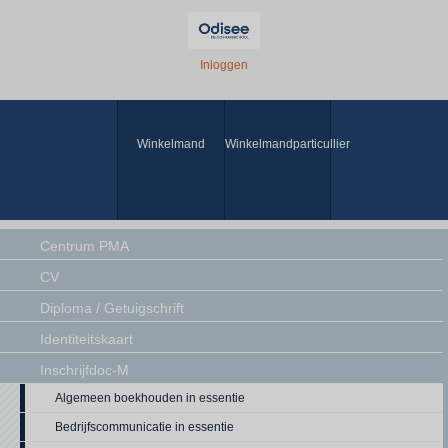
Inloggen
Winkelmand
Winkelmandparticullier
Centrum PMA
CV
Diploma / Getuigschrift
Identiteitskaart
Inschrijfdoc-M
Algemeen boekhouden in essentie
Bedrijfscommunicatie in essentie