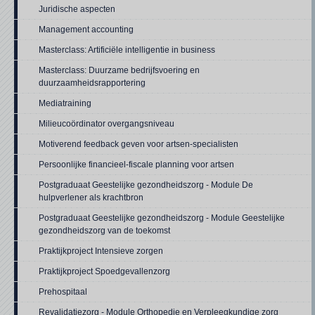
Juridische aspecten
Management accounting
Masterclass: Artificiële intelligentie in business
Masterclass: Duurzame bedrijfsvoering en
duurzaamheidsrapportering
Mediatraining
Milieucoördinator overgangsniveau
Motiverend feedback geven voor artsen-specialisten
Persoonlijke financieel-fiscale planning voor artsen
Postgraduaat Geestelijke gezondheidszorg - Module De
hulpverlener als krachtbron
Postgraduaat Geestelijke gezondheidszorg - Module Geestelijke
gezondheidszorg van de toekomst
Praktijkproject Intensieve zorgen
Praktijkproject Spoedgevallenzorg
Prehospitaal
Revalidatiezorg - Module Orthopedie en Verpleegkundige zorg