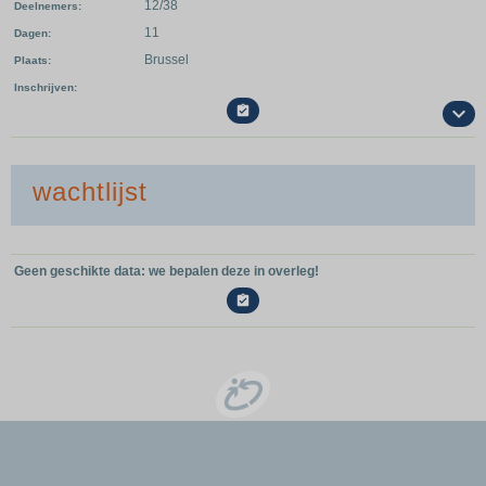
12/38
Deelnemers
11
Dagen
Brussel
Plaats
Inschrijven

wachtlijst
Geen geschikte data: we bepalen deze in overleg!
