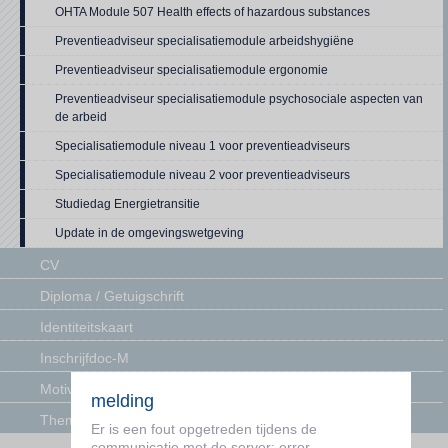
OHTA Module 507 Health effects of hazardous substances
Preventieadviseur specialisatiemodule arbeidshygiëne
Preventieadviseur specialisatiemodule ergonomie
Preventieadviseur specialisatiemodule psychosociale aspecten van
de arbeid
Specialisatiemodule niveau 1 voor preventieadviseurs
Specialisatiemodule niveau 2 voor preventieadviseurs
Studiedag Energietransitie
Update in de omgevingswetgeving
CV
Diploma / Getuigschrift
Identiteitskaart
Inschrijfdoc-M
Motivatie voor de opleiding
melding
Thema-Social
Er is een fout opgetreden tijdens de
communicatie met de server: error