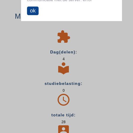
ok
Meetmodule arbeidshygiëne

Dag(delen):
4

studiebelasting:
0

totale tijd:
28
