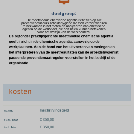
doelgroep:
De meetmodule chemische agentia richt zich op alle
preventieadviseurs arbeidshygiëne die zich verder wensen
te bekwamen in het meten en analyseren van chemische
agentia op de werkvloer, die een risico kunnen betekenen
voor het welzijn van de werknemers.
De bijzonder praktijkgerichte meetmodule chemische agentia
geeft inzicht in de chemische agentia, aanwezig op de
werkplaatsen. Aan de hand van het uitvoeren van metingen en
het interpreteren van de meetresultaten kan de arbeidshygiënist
passende preventiemaatregelen voorstellen in het bedrijf of de
organisatie.
kosten
Inschrijvingsgeld
naam
€ 350,00
excl. btw
€ 350,00
incl. btw