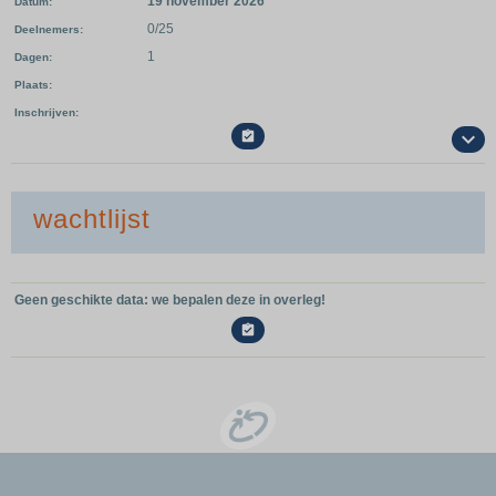
19 november 2026
Datum
0/25
Deelnemers
1
Dagen
Plaats
Inschrijven

wachtlijst
Geen geschikte data: we bepalen deze in overleg!
