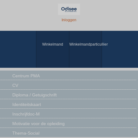
Inloggen
Winkelmand
Winkelmandparticullier
Centrum PMA
CV
Diploma / Getuigschrift
Identiteitskaart
Inschrijfdoc-M
Motivatie voor de opleiding
Thema-Social