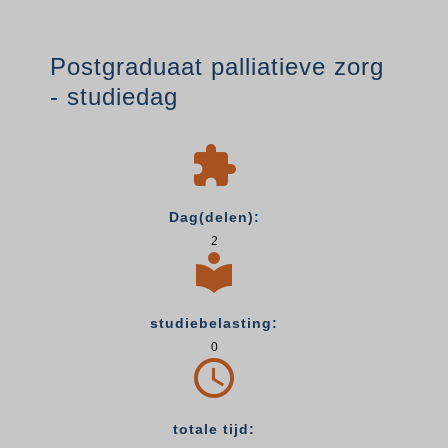
Postgraduaat palliatieve zorg
- studiedag

Dag(delen):
2

studiebelasting:
0

totale tijd: