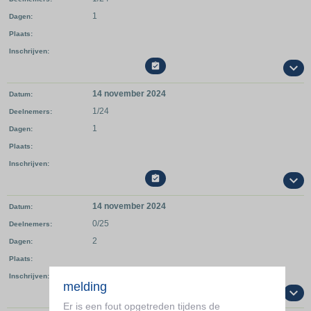
1
Dagen
Plaats
Inschrijven

14 november 2024
Datum
1/24
Deelnemers
1
Dagen
Plaats
Inschrijven

14 november 2024
Datum
0/25
Deelnemers
2
Dagen
Plaats
Inschrijven
melding

Er is een fout opgetreden tijdens de