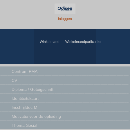
Inloggen
Winkelmand
Winkelmandparticullier
Centrum PMA
CV
Diploma / Getuigschrift
Identiteitskaart
Inschrijfdoc-M
Motivatie voor de opleiding
Thema-Social