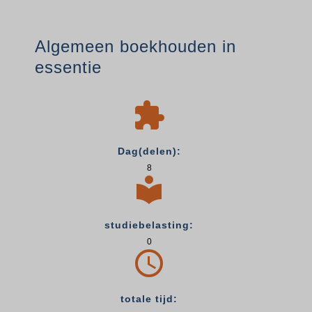
Algemeen boekhouden in
essentie

Dag(delen):
8

studiebelasting:
0

totale tijd: