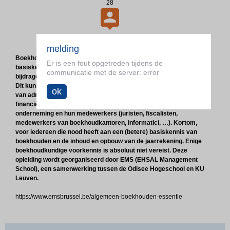
28

doelgroep:
melding
Boekhouden is de bedrijfstaal bij uitstek. Een boekhoudkundige
Er is een fout opgetreden tijdens de
basiskennis is daarom onontbeerlijk voor iedereen die een
communicatie met de server: error
bijdrage wil leveren in het financieel beleid van een onderneming.
Dit kunnen zowel de interne medewerkers zijn (personeelsleden
ok
van administratieve afdelingen (input), managers van niet-
financiële departementen, … ), als adviseurs van de
onderneming en hun medewerkers (juristen, fiscalisten,
medewerkers van boekhoudkantoren, informatici, …). Kortom,
voor iedereen die nood heeft aan een (betere) basiskennis van
boekhouden en de inhoud en opbouw van de jaarrekening. Enige
boekhoudkundige voorkennis is absoluut niet vereist. Deze
opleiding wordt georganiseerd door EMS (EHSAL Management
School), een samenwerking tussen de Odisee Hogeschool en KU
Leuven.
https://www.emsbrussel.be/algemeen-boekhouden-essentie