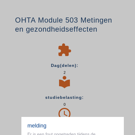
OHTA Module 503 Metingen
en gezondheidseffecten

Dag(delen):
2

studiebelasting:
0

melding
totale tijd:
Er is een fout opgetreden tijdens de