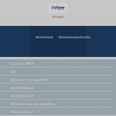
Inloggen
Winkelmand
Winkelmandparticullier
Centrum PMA
CV
Diploma / Getuigschrift
Identiteitskaart
Inschrijfdoc-M
Motivatie voor de opleiding
Thema-Social