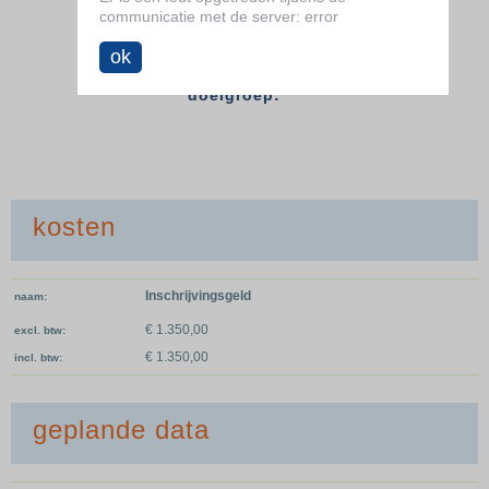
14
communicatie met de server: error

ok
doelgroep:
kosten
Inschrijvingsgeld
naam
€ 1.350,00
excl. btw
€ 1.350,00
incl. btw
geplande data