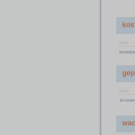
kos
naam
Inschrijv
gep
datum
16 novem
wac