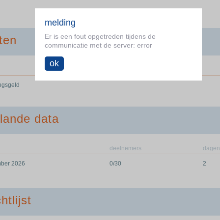
melding
Er is een fout opgetreden tijdens de
ten
communicatie met de server: error
ok
ingsgeld
lande data
deelnemers
dagen
ber 2026
0/30
2
htlijst