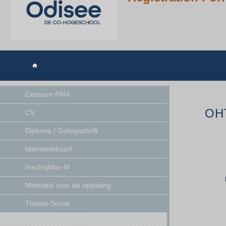

Centrum PMA
OHT
CV
Diploma / Getuigschrift
Identiteitskaart
Inschrijfdoc-M
Motivatie voor de opleiding
Thema-Social