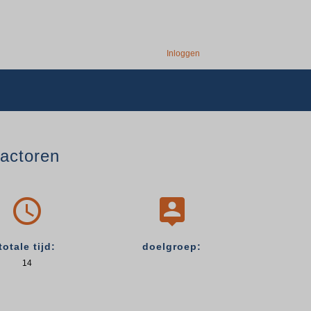
Inloggen
actoren


totale tijd:
doelgroep:
14