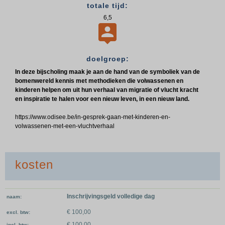
totale tijd:
6,5

doelgroep:
In deze bijscholing maak je aan de hand van de symboliek van de
bomenwereld kennis met methodieken die volwassenen en
kinderen helpen om uit hun verhaal van migratie of vlucht kracht
en inspiratie te halen voor een nieuw leven, in een nieuw land.
https://www.odisee.be/in-gesprek-gaan-met-kinderen-en-
volwassenen-met-een-vluchtverhaal
kosten
Inschrijvingsgeld volledige dag
naam
€ 100,00
excl. btw
€ 100,00
incl. btw