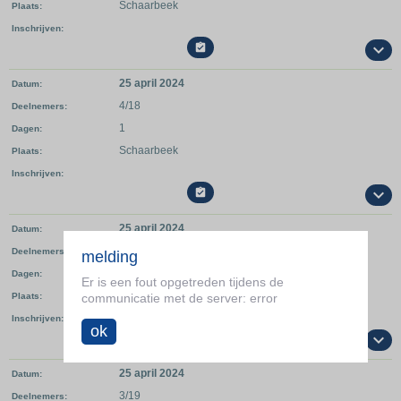
Schaarbeek
Plaats
Inschrijven

25 april 2024
Datum
4/18
Deelnemers
1
Dagen
Schaarbeek
Plaats
Inschrijven

25 april 2024
Datum
1/21
Deelnemers
melding
1
Dagen
Er is een fout opgetreden tijdens de
Schaarbeek
Plaats
communicatie met de server: error
Inschrijven
ok

25 april 2024
Datum
3/19
Deelnemers