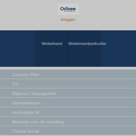
Inloggen
Winkelmand
Winkelmandparticullier
Centrum PMA
CV
Diploma / Getuigschrift
Identiteitskaart
Inschrijfdoc-M
Motivatie voor de opleiding
Thema-Social