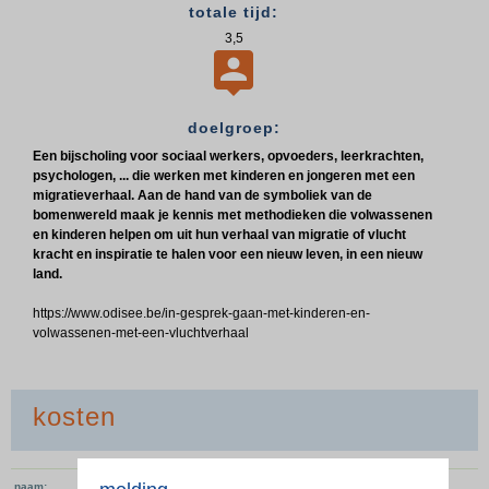
totale tijd:
3,5

doelgroep:
Een bijscholing voor sociaal werkers, opvoeders, leerkrachten,
psychologen, ... die werken met kinderen en jongeren met een
migratieverhaal. Aan de hand van de symboliek van de
bomenwereld maak je kennis met methodieken die volwassenen
en kinderen helpen om uit hun verhaal van migratie of vlucht
kracht en inspiratie te halen voor een nieuw leven, in een nieuw
land.
https://www.odisee.be/in-gesprek-gaan-met-kinderen-en-
volwassenen-met-een-vluchtverhaal
kosten
Inschrijvingsgeld
naam