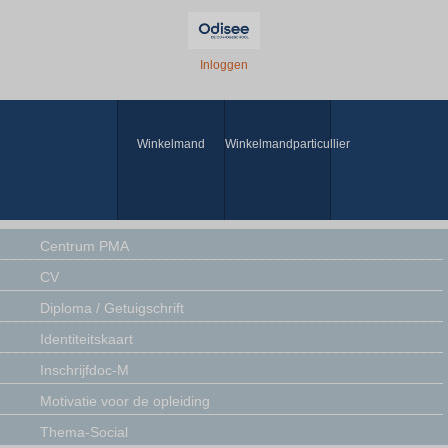
Inloggen
Winkelmand
Winkelmandparticullier
Centrum PMA
CV
Diploma / Getuigschrift
Identiteitskaart
Inschrijfdoc-M
Motivatie voor de opleiding
Thema-Social