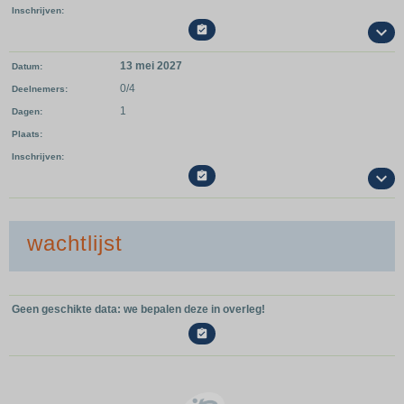
Inschrijven

13 mei 2027
Datum
0/4
Deelnemers
1
Dagen
Plaats
Inschrijven

wachtlijst
Geen geschikte data: we bepalen deze in overleg!
