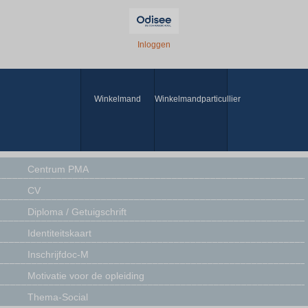
Inloggen
Winkelmand
Winkelmandparticullier
Centrum PMA
CV
Diploma / Getuigschrift
Identiteitskaart
Inschrijfdoc-M
Motivatie voor de opleiding
Thema-Social