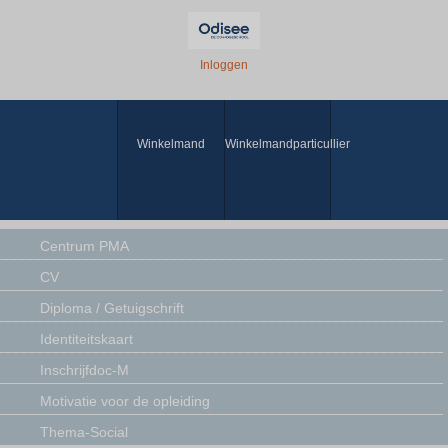
Inloggen
Winkelmand
Winkelmandparticullier
Centrum PMA
CV
Diploma / Getuigschrift
Identiteitskaart
Inschrijfdoc-M
Motivatie voor de opleiding
Thema-Social