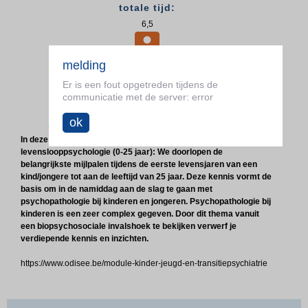
totale tijd:
6,5

melding
doelgroep:
Er is een fout opgetreden tijdens de
Deze opleiding richt zich tot alle geïnteresseerden die
communicatie met de server: error
ondersteuning en begeleiding bieden aan kwetsbare
minderjarigen en werkzaam zijn in o.a.
kinder/jeugdpsychiatrie, (bijzondere) jeugdzorg,
ok
jeugdinstellingen, hulpverleners verbonden aan CGG, CAW
of het JAC, enz.
In deze studiedag focussen we in de voormiddag op
levenslooppsychologie (0-25 jaar): We doorlopen de
belangrijkste mijlpalen tijdens de eerste levensjaren van een
kind/jongere tot aan de leeftijd van 25 jaar. Deze kennis vormt de
basis om in de namiddag aan de slag te gaan met
psychopathologie bij kinderen en jongeren. Psychopathologie bij
kinderen is een zeer complex gegeven. Door dit thema vanuit
een biopsychosociale invalshoek te bekijken verwerf je
verdiepende kennis en inzichten.
https://www.odisee.be/module-kinder-jeugd-en-transitiepsychiatrie