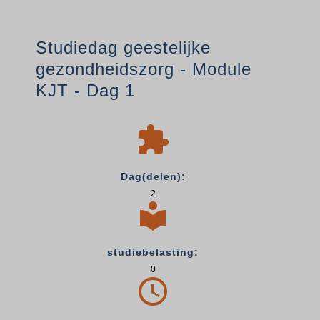
Studiedag geestelijke
gezondheidszorg - Module
KJT - Dag 1

Dag(delen):
2

studiebelasting:
0
