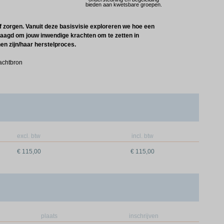
bieden aan kwetsbare groepen.
 zorgen. Vanuit deze basisvisie exploreren we hoe een
edaagd om jouw inwendige krachten om te zetten in
n zijn/haar herstelproces.
achtbron
excl. btw
incl. btw
€ 115,00
€ 115,00
plaats
inschrijven