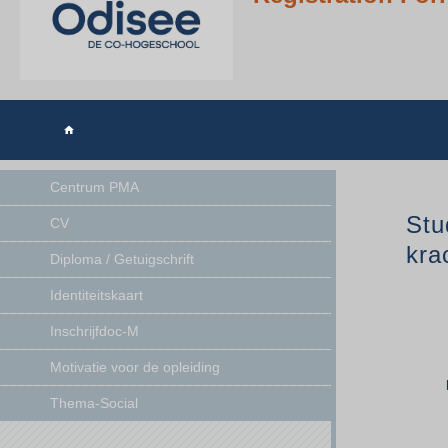

Centrum PMA
Stu
CV
kra
Diploma / Getuigschrift
Identiteitskaart
Inschrijfdoc-M
Motivatie voor de opleiding
Thema-Social