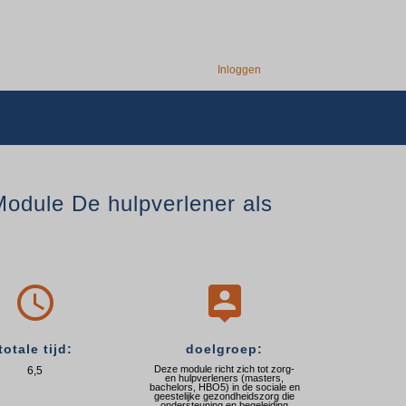
Inloggen
Module De hulpverlener als


totale tijd:
doelgroep:
Deze module richt zich tot zorg-
6,5
en hulpverleners (masters,
bachelors, HBO5) in de sociale en
geestelijke gezondheidszorg die
ondersteuning en begeleiding