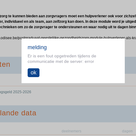
org te kunnen bieden aan zorgvragers moet een hulpverlener ook voor zichzelf
er, individueel en als team, aan zelfzorg kan doen. In deze module word je uitg
chnieken om zo de zorgvrager te ondersteunen en waar nodig uit te dagen binne
w.odisee.be/postgraduaat-geestelijke-gezondheidszorg-module-hulpverlener-als-kr
melding
Er is een fout opgetreden tijdens de
communicatie met de server: error
ten
ok
ingsgeld 2025-2026
lande data
deelnemers
dagen