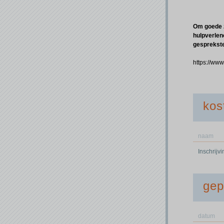
Om goede z
hulpverlen
gesprekste
https://ww
kos
naam
Inschrijv
gep
datum