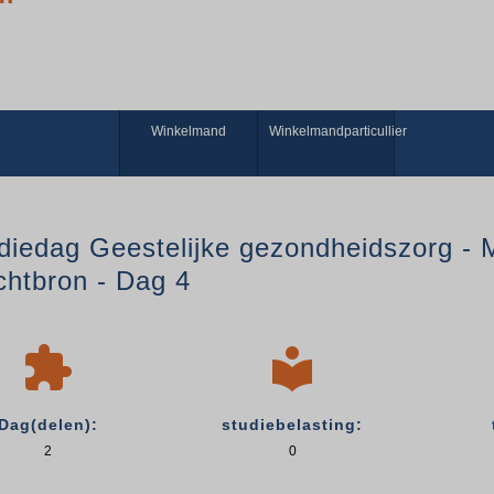
Winkelmand
Winkelmandparticullier
diedag Geestelijke gezondheidszorg - 
chtbron - Dag 4


Dag(delen):
studiebelasting:
2
0