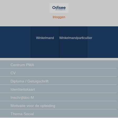
Inloggen
Winkelmand
Winkelmandparticullier
Centrum PMA
CV
Diploma / Getuigschrift
Identiteitskaart
Inschrijfdoc-M
Motivatie voor de opleiding
Thema-Social