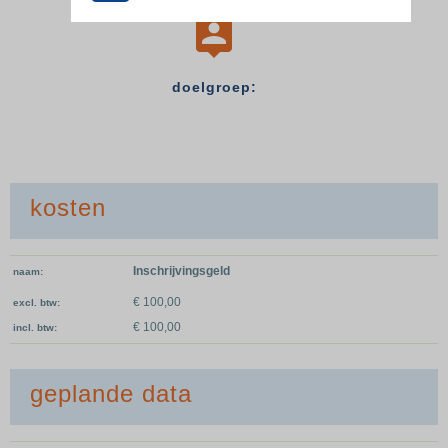
7

doelgroep:
kosten
Inschrijvingsgeld
naam
€ 100,00
excl. btw
€ 100,00
incl. btw
geplande data