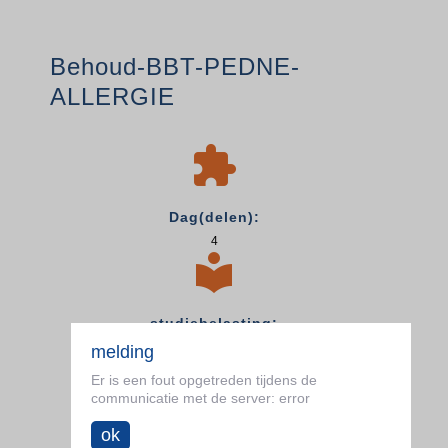
Behoud-BBT-PEDNE-
ALLERGIE

Dag(delen):
4

studiebelasting:
7
melding

Er is een fout opgetreden tijdens de
communicatie met de server: error
totale tijd:
ok