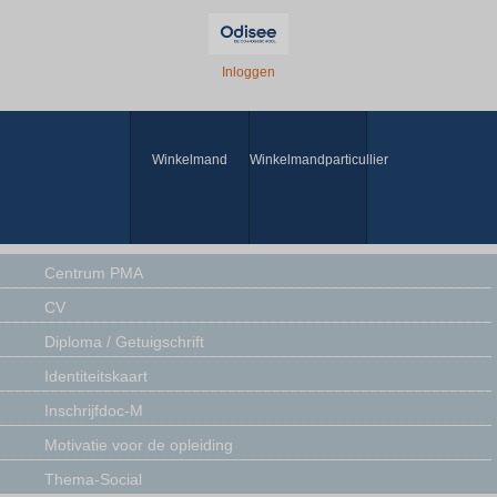
Inloggen
Winkelmand
Winkelmandparticullier
Centrum PMA
CV
Diploma / Getuigschrift
Identiteitskaart
Inschrijfdoc-M
Motivatie voor de opleiding
Thema-Social