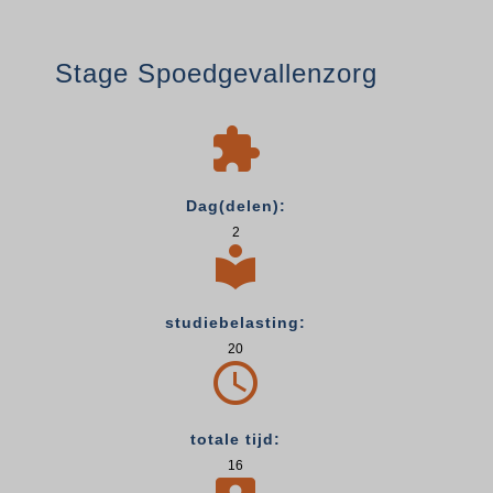
Stage Spoedgevallenzorg

Dag(delen):
2

studiebelasting:
20

totale tijd:
16