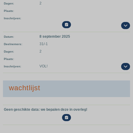
2
Dagen
Plaats
Inschrijven

8 september 2025
Datum
31/-1
Deelnemers
2
Dagen
Plaats
VOL!
Inschrijven
wachtlijst
Geen geschikte data: we bepalen deze in overleg!
