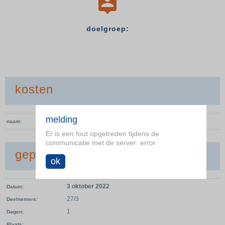

doelgroep:
kosten
melding
Er zijn geen verkoopregels bekend.
naam
Er is een fout opgetreden tijdens de
communicatie met de server: error
geplande data
ok
3 oktober 2022
Datum
27/3
Deelnemers
1
Dagen
Plaats