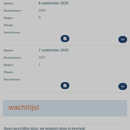
8 september 2025
Datum
26/4
Deelnemers
9
Dagen
Plaats
Inschrijven

7 september 2026
Datum
3/27
Deelnemers
1
Dagen
Plaats
Inschrijven

wachtlijst
Geen geschikte data: we bepalen deze in overleg!