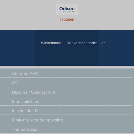
Inloggen
Winkelmand
Winkelmandparticullier
Centrum PMA
CV
Diploma / Getuigschrift
Identiteitskaart
Inschrijfdoc-M
Motivatie voor de opleiding
Thema-Social