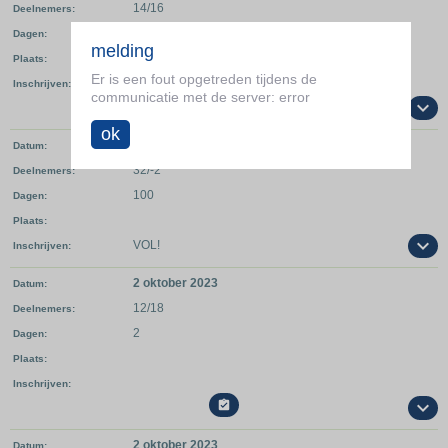
14/16
Deelnemers
1
Dagen
melding
Plaats
Er is een fout opgetreden tijdens de
Inschrijven
communicatie met de server: error

ok
3 oktober 2022
Datum
32/-2
Deelnemers
100
Dagen
Plaats
VOL!
Inschrijven
2 oktober 2023
Datum
12/18
Deelnemers
2
Dagen
Plaats
Inschrijven

2 oktober 2023
Datum