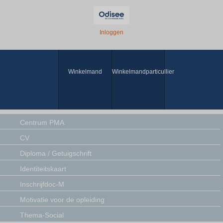
Inloggen
Winkelmand
Winkelmandparticullier
Centrum PMA
CV
Diploma / Getuigschrift
Identiteitskaart
Inschrijfdoc-M
Motivatie voor de opleiding
Thema-Social