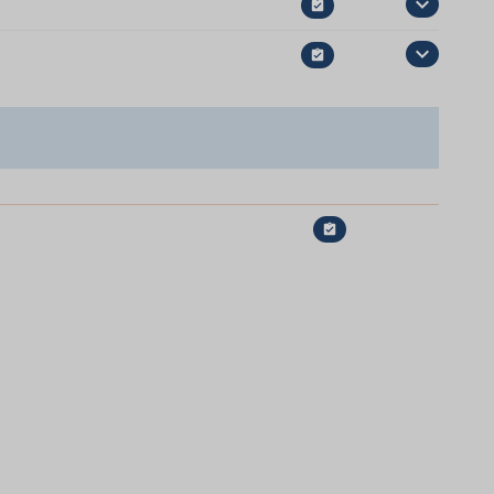


