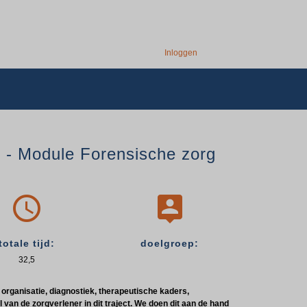
Inloggen
 - Module Forensische zorg


totale tijd:
doelgroep:
32,5
organisatie, diagnostiek, therapeutische kaders,
van de zorgverlener in dit traject. We doen dit aan de hand