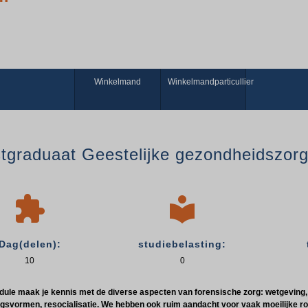
Winkelmand
Winkelmandparticullier
tgraduaat Geestelijke gezondheidszorg


Dag(delen):
studiebelasting:
10
0
dule maak je kennis met de diverse aspecten van forensische zorg: wetgeving, 
gsvormen, resocialisatie. We hebben ook ruim aandacht voor vaak moeilijke rol 