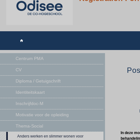

Centrum PMA
Pos
CV
Diploma / Getuigschrift
Identiteitskaart
Inschrijfdoc-M
Motivatie voor de opleiding
Thema-Social
In deze mo
Anders werken en slimmer wonen voor
behandelin