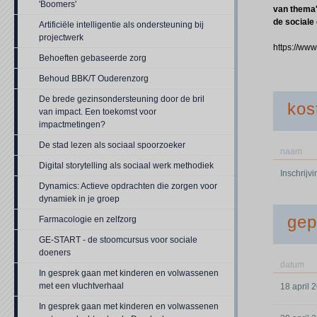
'Boomers'
van thema'
de sociale
Artificiële intelligentie als ondersteuning bij
projectwerk
https://ww
Behoeften gebaseerde zorg
Behoud BBK/T Ouderenzorg
De brede gezinsondersteuning door de bril
kos
van impact. Een toekomst voor
impactmetingen?
De stad lezen als sociaal spoorzoeker
naam
Digital storytelling als sociaal werk methodiek
Inschrijv
Dynamics: Actieve opdrachten die zorgen voor
dynamiek in je groep
gep
Farmacologie en zelfzorg
GE-START - de stoomcursus voor sociale
doeners
datum
In gesprek gaan met kinderen en volwassenen
met een vluchtverhaal
18 april 
In gesprek gaan met kinderen en volwassenen