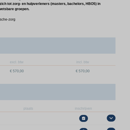
zich tot zorg- en hulpverleners (masters, bachelors, HBO5) in
kwetsbare groepen.
ische-zorg
excl. btw
incl. btw
€ 570,00
€ 570,00
plaats
inschrijven
