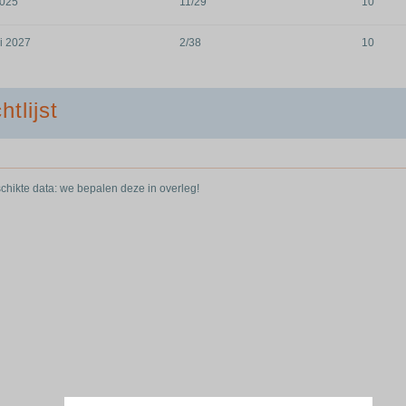
2025
11/29
10
i 2027
2/38
10
htlijst
hikte data: we bepalen deze in overleg!