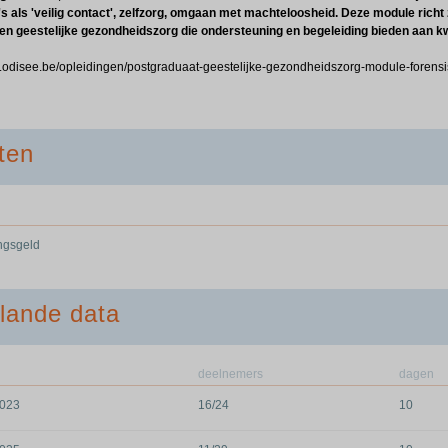
s als 'veilig contact', zelfzorg, omgaan met machteloosheid. Deze module richt 
 en geestelijke gezondheidszorg die ondersteuning en begeleiding bieden aan 
w.odisee.be/opleidingen/postgraduaat-geestelijke-gezondheidszorg-module-forens
ten
ingsgeld
lande data
deelnemers
dagen
2023
16/24
10