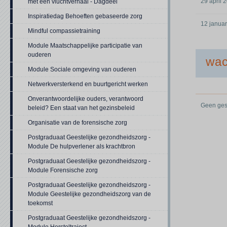
29 april 
met een vluchtverhaal - Dagdeel
Inspiratiedag Behoeften gebaseerde zorg
12 januar
Mindful compassietraining
Module Maatschappelijke participatie van
ouderen
wac
Module Sociale omgeving van ouderen
Netwerkversterkend en buurtgericht werken
Onverantwoordelijke ouders, verantwoord
Geen gesc
beleid? Een staat van het gezinsbeleid
Organisatie van de forensische zorg
Postgraduaat Geestelijke gezondheidszorg -
Module De hulpverlener als krachtbron
Postgraduaat Geestelijke gezondheidszorg -
Module Forensische zorg
Postgraduaat Geestelijke gezondheidszorg -
Module Geestelijke gezondheidszorg van de
toekomst
Postgraduaat Geestelijke gezondheidszorg -