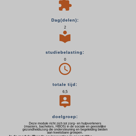

Dag(delen):
2

studiebelasting:
0

totale tijd:
6,5

doelgroep:
Deze module richt zich tot zorg- en hulpverleners
(masters, bachelors, HBO5) in de sociale en geestelijke
gezondheidszorg die ondersteuning en begeleiding bieden
aan kwetsbare groepen.