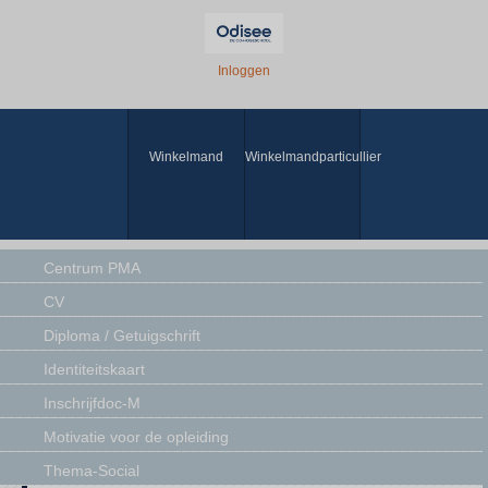
Inloggen
Winkelmand
Winkelmandparticullier
Centrum PMA
CV
Diploma / Getuigschrift
Identiteitskaart
Inschrijfdoc-M
Motivatie voor de opleiding
Thema-Social