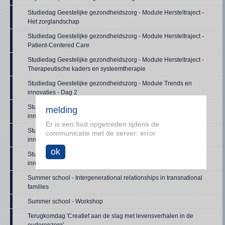
Studiedag Geestelijke gezondheidszorg - Module Hersteltraject -
Het zorglandschap
Studiedag Geestelijke gezondheidszorg - Module Hersteltraject -
Patient-Centered Care
Studiedag Geestelijke gezondheidszorg - Module Hersteltraject -
Therapeutische kaders en systeemtherapie
Studiedag Geestelijke gezondheidszorg - Module Trends en
innovaties - Dag 2
Studiedag Geestelijke gezondheidszorg - Module Trends en
melding
innovaties - Dag 3
Er is een fout opgetreden tijdens de
Studiedag Geestelijke gezondheidszorg - Module Trends en
communicatie met de server: error
innovaties - Dag 4
ok
Studiedag Geestelijke gezondheidszorg - Module Trends en
innovaties - Dag 5
Summer school - Intergenerational relationships in transnational
families
Summer school - Workshop
Terugkomdag 'Creatief aan de slag met levensverhalen in de