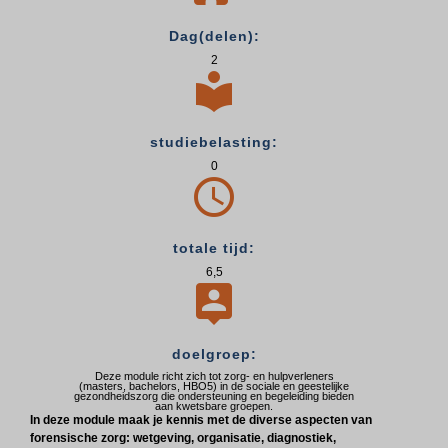
Dag(delen):
2

studiebelasting:
0

totale tijd:
6,5

doelgroep:
Deze module richt zich tot zorg- en hulpverleners
(masters, bachelors, HBO5) in de sociale en geestelijke
gezondheidszorg die ondersteuning en begeleiding bieden
aan kwetsbare groepen.
In deze module maak je kennis met de diverse aspecten van
forensische zorg: wetgeving, organisatie, diagnostiek,