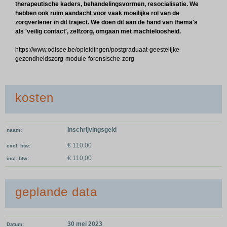
therapeutische kaders, behandelingsvormen, resocialisatie. We
hebben ook ruim aandacht voor vaak moeilijke rol van de
zorgverlener in dit traject. We doen dit aan de hand van thema's
als 'veilig contact', zelfzorg, omgaan met machteloosheid.
https://www.odisee.be/opleidingen/postgraduaat-geestelijke-
gezondheidszorg-module-forensische-zorg
kosten
Inschrijvingsgeld
naam
€ 110,00
excl. btw
€ 110,00
incl. btw
geplande data
30 mei 2023
Datum