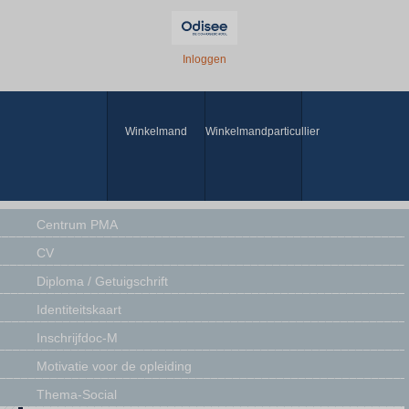
Inloggen
Winkelmand
Winkelmandparticullier
Centrum PMA
CV
Diploma / Getuigschrift
Identiteitskaart
Inschrijfdoc-M
Motivatie voor de opleiding
Thema-Social