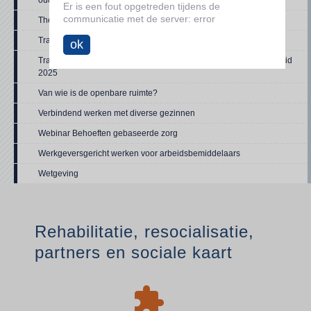
ouderenzorg'
Er is een fout opgetreden tijdens de
communicatie met de server: error
Therapeutische kaders in de forensische zorg
Trajectondersteuning van gezinnen
ok
Trajectondersteuning van gezinnen. Een staat van het gezinsbeleid
2025
Van wie is de openbare ruimte?
Verbindend werken met diverse gezinnen
Webinar Behoeften gebaseerde zorg
Werkgeversgericht werken voor arbeidsbemiddelaars
Wetgeving
Rehabilitatie, resocialisatie,
partners en sociale kaart
