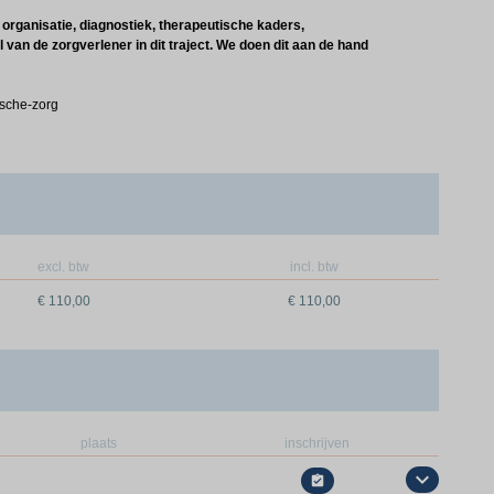
organisatie, diagnostiek, therapeutische kaders,
van de zorgverlener in dit traject. We doen dit aan de hand
ische-zorg
excl. btw
incl. btw
€ 110,00
€ 110,00
plaats
inschrijven
