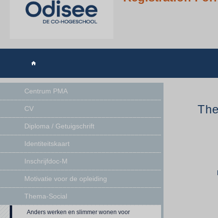

Centrum PMA
The
CV
Diploma / Getuigschrift
Identiteitskaart
Inschrijfdoc-M
Motivatie voor de opleiding
Thema-Social
Anders werken en slimmer wonen voor