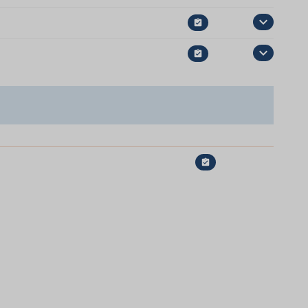


