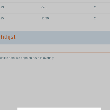
023
0/40
2
025
11/29
2
htlijst
hikte data: we bepalen deze in overleg!