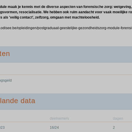
dule maak je kennis met de diverse aspecten van forensische zorg: wetgeving, 
gsvormen, resocialisatie. We hebben ook ruim aandacht voor vaak moeilijke rol 
s als 'veilig contact', zelfzorg, omgaan met machteloosheid.
w.odisee.be/opleidingen/postgraduaat-geestelijke-gezondheidszorg-module-forens
ten
ingsgeld
lande data
deelnemers
dagen
023
16/24
2