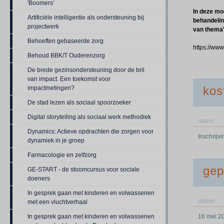
'Boomers'
In deze mo
Artificiële intelligentie als ondersteuning bij
behandelin
projectwerk
van thema'
Behoeften gebaseerde zorg
https://ww
Behoud BBK/T Ouderenzorg
De brede gezinsondersteuning door de bril
van impact. Een toekomst voor
kos
impactmetingen?
De stad lezen als sociaal spoorzoeker
Digital storytelling als sociaal werk methodiek
naam
Dynamics: Actieve opdrachten die zorgen voor
Inschrijv
dynamiek in je groep
Farmacologie en zelfzorg
gep
GE-START - de stoomcursus voor sociale
doeners
In gesprek gaan met kinderen en volwassenen
datum
met een vluchtverhaal
In gesprek gaan met kinderen en volwassenen
16 mei 2