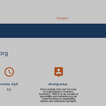
Inloggen
org


totale tijd:
doelgroep:
Deze module richt zich tot zorg-
6,5
en hulpverleners (masters,
bachelors, HBO5) in de sociale en
geestelijke gezondheidszorg die
ondersteuning en begeleiding
bieden aan kwetsbare groepen.