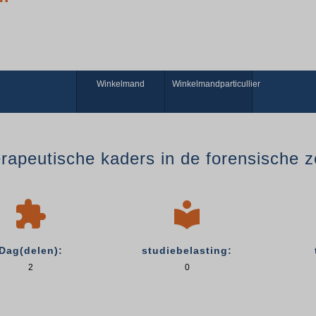
Winkelmand
Winkelmandparticullier
rapeutische kaders in de forensische z


Dag(delen):
studiebelasting:
2
0