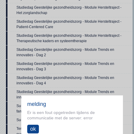
Studiedag Geestelijke gezondheidszorg - Module Hersteltraject -
Het zorglandschap
Studiedag Geestelijke gezondheidszorg - Module Hersteltraject -
Patient-Centered Care
Studiedag Geestelijke gezondheidszorg - Module Hersteltraject -
Therapeutische kaders en systeemtherapie
Studiedag Geestelijke gezondheidszorg - Module Trends en
innovaties - Dag 2
Studiedag Geestelijke gezondheidszorg - Module Trends en
innovaties - Dag 3
Studiedag Geestelijke gezondheidszorg - Module Trends en
innovaties - Dag 4
Studiedag Geestelijke gezondheidszorg - Module Trends en
innovaties - Dag 5
melding
Summer school - Intergenerational relationships in transnational
families
Er is een fout opgetreden tijdens de
communicatie met de server: error
Summer school - Workshop
ok
Terugkomdag 'Creatief aan de slag met levensverhalen in de