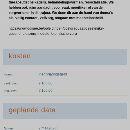
therapeutische kaders, behandelingsvormen, resocialisatie. We
hebben ook ruim aandacht voor vaak moeilijke rol van de
zorgverlener in dit traject. We doen dit aan de hand van thema's
als 'veilig contact', zelfzorg, omgaan met machteloosheid.
https://www.odisee.be/opleidingen/postgraduaat-geestelijke-
gezondheidszorg-module-forensische-zorg
kosten
Inschrijvingsgeld
naam
€ 100,00
excl. btw
€ 100,00
incl. btw
geplande data
2 mei 2023
Datum