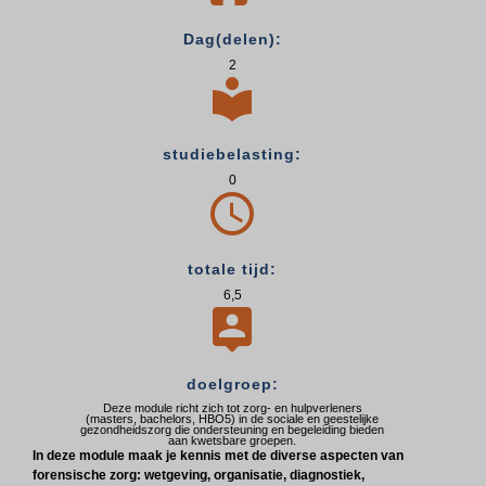
Dag(delen):
2

studiebelasting:
0

totale tijd:
6,5

doelgroep:
Deze module richt zich tot zorg- en hulpverleners
(masters, bachelors, HBO5) in de sociale en geestelijke
gezondheidszorg die ondersteuning en begeleiding bieden
aan kwetsbare groepen.
In deze module maak je kennis met de diverse aspecten van
forensische zorg: wetgeving, organisatie, diagnostiek,