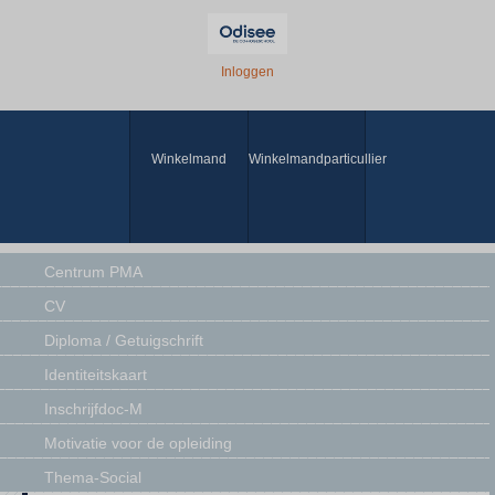
Inloggen
Winkelmand
Winkelmandparticullier
Centrum PMA
CV
Diploma / Getuigschrift
Identiteitskaart
Inschrijfdoc-M
Motivatie voor de opleiding
Thema-Social