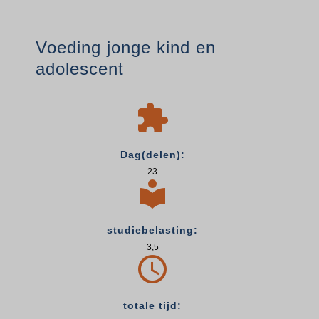
Voeding jonge kind en
adolescent

Dag(delen):
23

studiebelasting:
3,5

totale tijd: