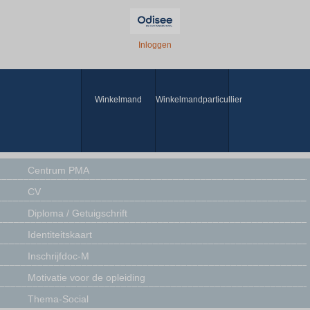
Inloggen
Winkelmand
Winkelmandparticullier
Centrum PMA
CV
Diploma / Getuigschrift
Identiteitskaart
Inschrijfdoc-M
Motivatie voor de opleiding
Thema-Social