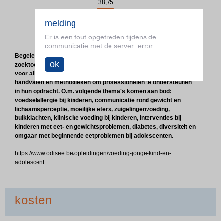
38,75

melding
Er is een fout opgetreden tijdens de
doelgroep:
communicatie met de server: error
Begeleiden van kinderen, jongeren en hun ouders in hun
ok
zoektocht naar juiste voedingsgewoonten is een grote uitdaging
voor alle voedings-en dieetkundigen. Deze opleiding biedt
handvaten en methodieken om professionelen te ondersteunen
in hun opdracht. O.m. volgende thema's komen aan bod:
voedselallergie bij kinderen, communicatie rond gewicht en
lichaamsperceptie, moeilijke eters, zuigelingenvoeding,
buikklachten, klinische voeding bij kinderen, interventies bij
kinderen met eet- en gewichtsproblemen, diabetes, diversiteit en
omgaan met beginnende eetproblemen bij adolescenten.
https://www.odisee.be/opleidingen/voeding-jonge-kind-en-
adolescent
kosten