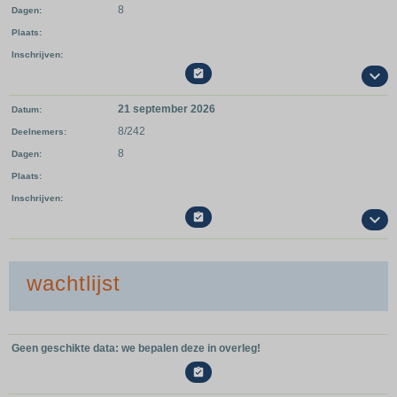
8
Dagen
Plaats
Inschrijven

21 september 2026
Datum
8/242
Deelnemers
8
Dagen
Plaats
Inschrijven

wachtlijst
Geen geschikte data: we bepalen deze in overleg!
