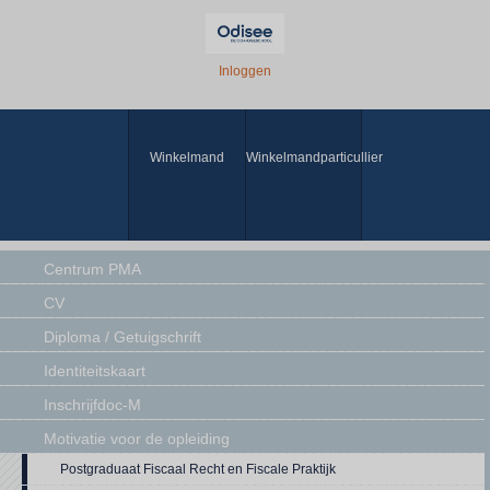
Inloggen
Winkelmand
Winkelmandparticullier
Centrum PMA
CV
Diploma / Getuigschrift
Identiteitskaart
Inschrijfdoc-M
Motivatie voor de opleiding
Postgraduaat Fiscaal Recht en Fiscale Praktijk