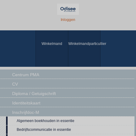
Inloggen
Winkelmand
Winkelmandparticullier
Centrum PMA
CV
Diploma / Getuigschrift
Identiteitskaart
Inschrijfdoc-M
Algemeen boekhouden in essentie
Bedrijfscommunicatie in essentie