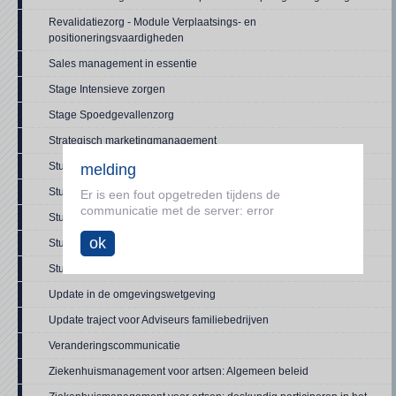
Revalidatiezorg - Module Verplaatsings- en
positioneringsvaardigheden
Sales management in essentie
Stage Intensieve zorgen
Stage Spoedgevallenzorg
Strategisch marketingmanagement
Studiedag geestelijke gezondheidszorg - Module KJT - Dag 1
melding
Studiedag geestelijke gezondheidszorg - Module KJT - Dag 2
Er is een fout opgetreden tijdens de
communicatie met de server: error
Studiedag geestelijke gezondheidszorg - Module KJT - Dag 3
ok
Studiedag geestelijke gezondheidszorg - Module KJT - Dag 4
Studiedag geestelijke gezondheidszorg - Module KJT - Dag 5
Update in de omgevingswetgeving
Update traject voor Adviseurs familiebedrijven
Veranderingscommunicatie
Ziekenhuismanagement voor artsen: Algemeen beleid