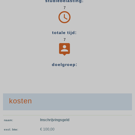
studiebelasting:
7

totale tijd:
7

doelgroep:
kosten
Inschrijvingsgeld
naam
€ 100,00
excl. btw