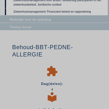
Ziekenhuismanagement voor artsen: deskundig participeren in het
ziekenhuisbeleid: Juridische context
Ziekenhuismanagement: Financieel beleid en rapportering
Motivatie voor de opleiding
Thema-Social
Behoud-BBT-PEDNE-
ALLERGIE

Dag(delen):
4
