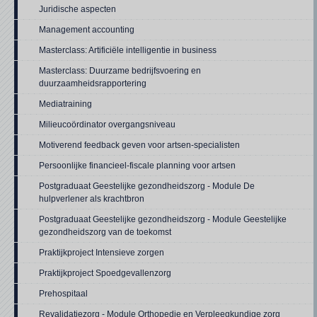
Juridische aspecten
Management accounting
Masterclass: Artificiële intelligentie in business
Masterclass: Duurzame bedrijfsvoering en
duurzaamheidsrapportering
Mediatraining
Milieucoördinator overgangsniveau
Motiverend feedback geven voor artsen-specialisten
Persoonlijke financieel-fiscale planning voor artsen
Postgraduaat Geestelijke gezondheidszorg - Module De
hulpverlener als krachtbron
Postgraduaat Geestelijke gezondheidszorg - Module Geestelijke
gezondheidszorg van de toekomst
Praktijkproject Intensieve zorgen
Praktijkproject Spoedgevallenzorg
Prehospitaal
Revalidatiezorg - Module Orthopedie en Verpleegkundige zorg