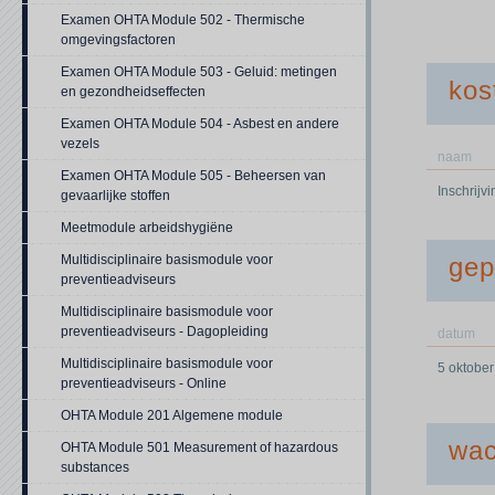
Examen OHTA Module 502 - Thermische
omgevingsfactoren
Examen OHTA Module 503 - Geluid: metingen
kos
en gezondheidseffecten
Examen OHTA Module 504 - Asbest en andere
vezels
naam
Examen OHTA Module 505 - Beheersen van
Inschrijv
gevaarlijke stoffen
Meetmodule arbeidshygiëne
Multidisciplinaire basismodule voor
gep
preventieadviseurs
Multidisciplinaire basismodule voor
preventieadviseurs - Dagopleiding
datum
Multidisciplinaire basismodule voor
5 oktobe
preventieadviseurs - Online
OHTA Module 201 Algemene module
wac
OHTA Module 501 Measurement of hazardous
substances