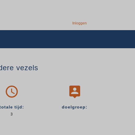
Inloggen
ere vezels


totale tijd:
doelgroep:
3