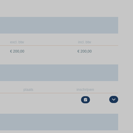
excl. btw
incl. btw
€ 200,00
€ 200,00
plaats
inschrijven
