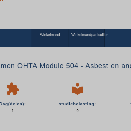
Winkelmand
Winkelmandparticullier
men OHTA Module 504 - Asbest en and


Dag(delen):
studiebelasting:
1
0