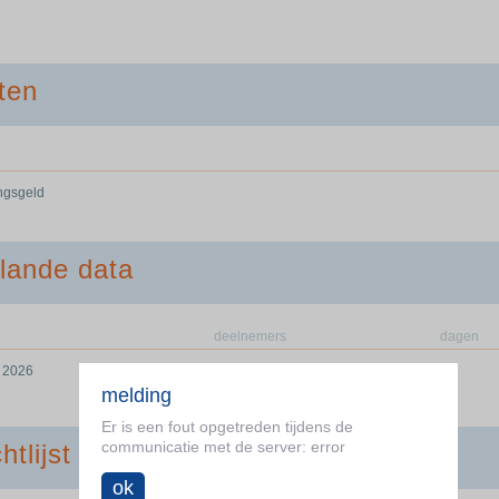
ten
ingsgeld
lande data
deelnemers
dagen
r 2026
0/30
1
melding
Er is een fout opgetreden tijdens de
communicatie met de server: error
htlijst
ok