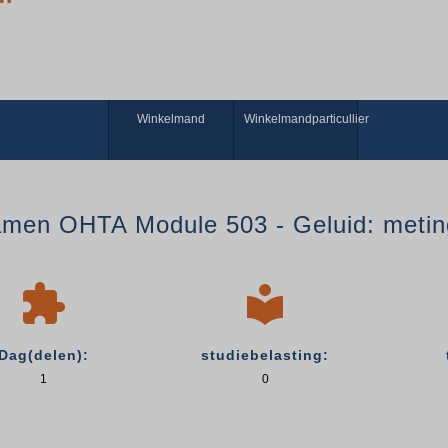
Winkelmand
Winkelmandparticullier
men OHTA Module 503 - Geluid: metin


Dag(delen):
studiebelasting:
1
0