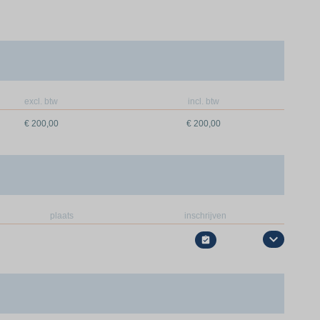
excl. btw
incl. btw
€ 200,00
€ 200,00
plaats
inschrijven
