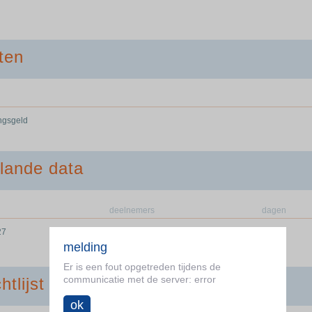
ten
ingsgeld
lande data
deelnemers
dagen
27
0/30
1
melding
Er is een fout opgetreden tijdens de
communicatie met de server: error
htlijst
ok