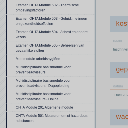
Examen OHTA Module 502 - Thermische
omgevingsfactoren
Examen OHTA Module 503 - Geluid: metingen
kos
en gezondheidseffecten
Examen OHTA Module 504 - Asbest en andere
vezels
naam
Examen OHTA Module 505 - Beheersen van
Inschrijv
gevaarlijke stoffen
Meetmodule arbeidshygiëne
Multidisciplinaire basismodule voor
gep
preventieadviseurs
Multidisciplinaire basismodule voor
preventieadviseurs - Dagopleiding
datum
Multidisciplinaire basismodule voor
1 mei 20
preventieadviseurs - Online
OHTA Module 201 Algemene module
wac
OHTA Module 501 Measurement of hazardous
substances