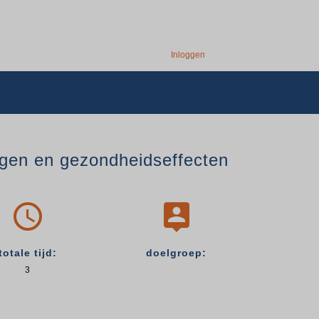
Inloggen
gen en gezondheidseffecten


totale tijd:
doelgroep:
3